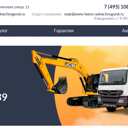
7 (495) 10
алиновая улица, 11
nechnogorsk.ru
snab@www-beton-solnechnogorsk.ru
Отдел снабжения:
Ежедневно с 9:00
алог
Гарантии
Ак
39