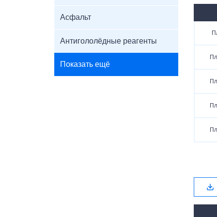
Асфальт
П
Антигололёдные реагенты
Пл
Показать ещё
Пл
Пл
Пл