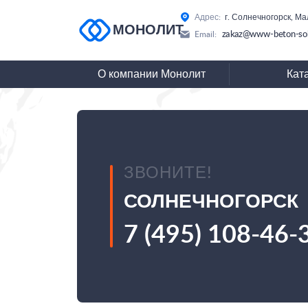
Адрес:
г. Солнечногорск, М
МОНОЛИТ
zakaz@www-beton-sol
Email:
О компании Монолит
Кат
ЗВОНИТЕ!
СОЛНЕЧНОГОРСК
7 (495) 108-46-