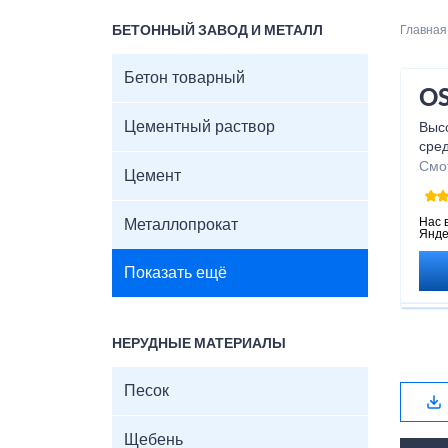
БЕТОННЫЙ ЗАВОД И МЕТАЛЛ
Главная
Бетон товарный
OS
Цементный раствор
Высо
сред
сам
Смо
Цемент
дост
ори
Нас 
Металлопрокат
Янде
Показать ещё
НЕРУДНЫЕ МАТЕРИАЛЫ
Песок
Щебень