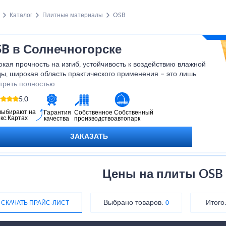
Каталог
Плитные материалы
OSB
B в Солнечногорске
кая прочность на изгиб, устойчивость к воздействию влажной
ы, широкая область практического применения – это лишь
ый малый перечень основных бонусов и привилегий, которые по
треть полностью
оинству оценит мастер, взявший себе на вооружение
5.0
ентированно-стружечную влагостойкую ОСБ-плиту.
выбирают на
Гарантия
Собственное
Собственный
кс.Картах
качества
производство
автопарк
ЗАКАЗАТЬ
Цены на плиты OSB
Выбрано товаров:
Итого
СКАЧАТЬ ПРАЙС-ЛИСТ
0