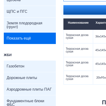
Щебень
ЩПС и ПГС
Земля плодородная
Наименование
Характ
(грунт)
Террасная доска
36x145
Показать ещё
сухая
Террасная доска
45x145
сухая
ЖБИ
Террасная доска
45x145
сухая
Газобетон
Террасная доска
Дорожные плиты
20x95x
сухая
Аэродромные плиты ПАГ
Фундаментные блоки
П
ФБС