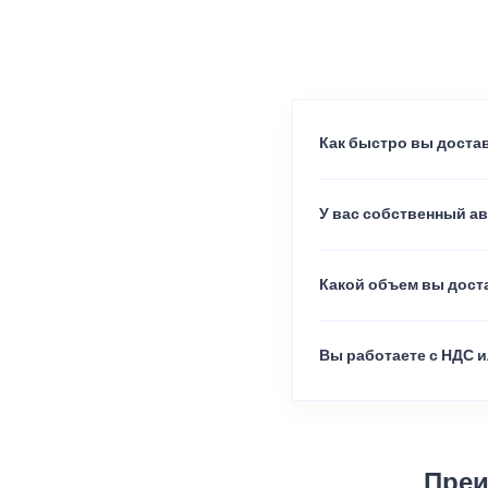
Как быстро вы достав
У вас собственный а
Какой объем вы доста
Вы работаете с НДС и
Преи