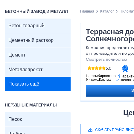
БЕТОННЫЙ ЗАВОД И МЕТАЛЛ
Главная
Каталог
Пилома
Бетон товарный
Террасная до
Солнечногор
Цементный раствор
Компания предлагает ку
от производителя по до
Цемент
материала используется
Смотреть полностью
все операции по работ
5.0
Металлопрокат
выполняются на высоко
Нас выбирают на
Гарант
Яндекс.Картах
качеств
Показать ещё
НЕРУДНЫЕ МАТЕРИАЛЫ
Це
Песок
СКАЧАТЬ ПРАЙС-ЛИС