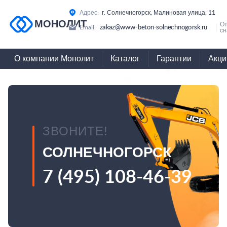
Адрес:
г. Солнечногорск, Малиновая улица, 11
МОНОЛИТ
О
zakaz@www-beton-solnechnogorsk.ru
Email:
сн
О компании Монолит
Каталог
Гарантии
Акци
ЗВОНИТЕ!
СОЛНЕЧНОГОРСК
7 (495) 108-46-39