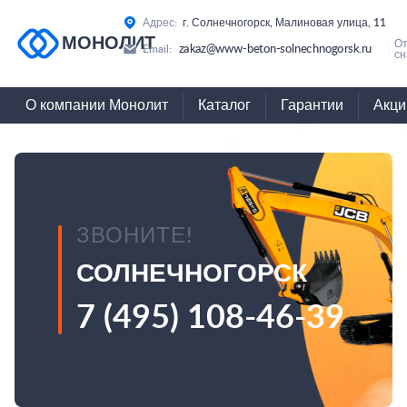
Адрес:
г. Солнечногорск, Малиновая улица, 11
МОНОЛИТ
О
zakaz@www-beton-solnechnogorsk.ru
Email:
сн
О компании Монолит
Каталог
Гарантии
Акци
ЗВОНИТЕ!
СОЛНЕЧНОГОРСК
7 (495) 108-46-39