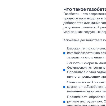
Что такое газобе
Газобетон
— это современн
процессе производства в с
добавляется алюминиевая п
результате химической р
мельчайших воздушных пор,
Ключевые достоинства
газ
Высокая теплоизоляция.
из
газоблоков
отлично со
затраты на отопление и
Лёгкость и скорость мон
блоки
позволяют вести кл
Справиться с этой зада
является решающим арг
Экологичность.
В состав 
компоненты.
Газобетон
не
помещении здоровый ми
Практичность обработки.
ручным инструментом. 