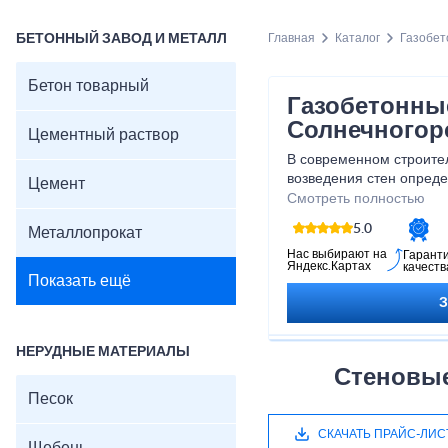
БЕТОННЫЙ ЗАВОД И МЕТАЛЛ
Главная
Каталог
Газобет
Бетон товарный
Газобетонны
Солнечногор
Цементный раствор
В современном строите
возведения стен опреде
Цемент
и комфорт будущего зд
Смотреть полностью
технологий уверенное п
5.0
Металлопрокат
ячеистого бетона, а в ч
статье мы подробно ра
Нас выбирают на
Гарант
Яндекс.Картах
качеств
почему
газоблоки
марки
В
Показать ещё
внимания, особенно есл
в
Солнечногорске
.
НЕРУДНЫЕ МАТЕРИАЛЫ
Стеновые
Песок
СКАЧАТЬ ПРАЙС-ЛИС