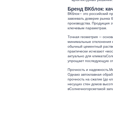
архитектурных решений.
Бренд ВКблок: ка
ВКблок
— это российский п
завоевать доверие рынка б
производства. Продукция э
ключевым параметрам.
Точная геометрия — основ
минимальные отклонения в 
обычный цементный раство
практически исчезают «мос
актуально для климата
Сол
упрощает последующую от
Прочность и надежность.
Мн
Однако автоклавная обраб
прочность на сжатие (до кл
несущих стен домов высото
в
Солнечногорске
такой зап